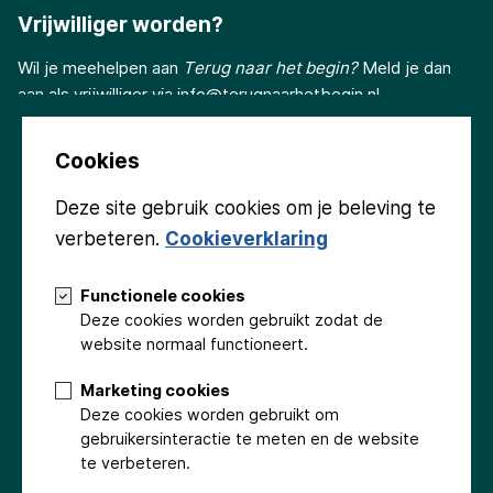
Vrijwilliger worden?
Wil je meehelpen aan
Terug naar het begin?
Meld je dan
aan als vrijwilliger via
info@terugnaarhetbegin.nl
Cookies
Deze site gebruik cookies om je beleving te
verbeteren.
Cookieverklaring
Volg ons
Functionele cookies
Deze cookies worden gebruikt zodat de
website normaal functioneert.
Marketing cookies
Deze cookies worden gebruikt om
Groninger Kerken
Gemeente Eemsdelta
Provincie Groningen
gebruikersinteractie te meten en de website
Stichting Beringer Hazewinkel
Fonds Podiumkunsten
te verbeteren.
Stichting Promotionele Activiteiten Appingedam
Emmaplein Foundation
Fonds Eemsmond