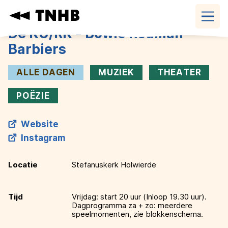
Navigatie
overslaan
De KU/RK - Bowie Redman
Barbiers
ALLE DAGEN
MUZIEK
THEATER
POËZIE
Website
Instagram
Locatie
Stefanuskerk Holwierde
Tijd
Vrijdag: start 20 uur (Inloop 19.30 uur).
Dagprogramma za + zo: meerdere
speelmomenten, zie blokkenschema.