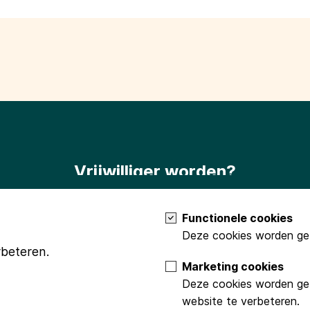
Vrijwilliger worden?
Terug naar het begin?
Meld je dan aan als vrijwilliger via
info
Functionele cookies
Deze cookies worden geb
rbeteren.
Marketing cookies
Deze cookies worden geb
website te verbeteren.
ncie Groningen
Stichting Beringer Hazewinkel
Fonds Podiumkunsten