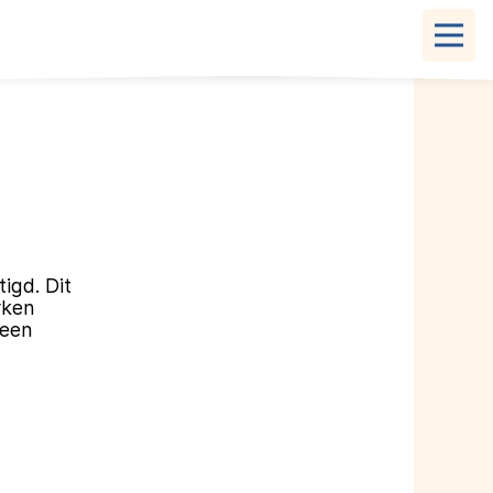
igd. Dit
rken
 een