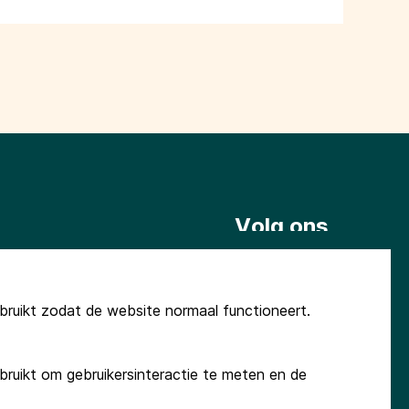
Volg ons
@terugnaarhetbegin.nl
ruikt zodat de website normaal functioneert.
ruikt om gebruikersinteractie te meten en de
Stichting Promotionele Activiteiten Appingedam