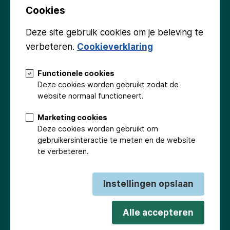
Cookies
Deze site gebruik cookies om je beleving te
verbeteren.
Cookieverklaring
Volg ons
Functionele cookies
Deze cookies worden gebruikt zodat de
website normaal functioneert.
Marketing cookies
Deze cookies worden gebruikt om
Groninger Kerken
Gemeente Eemsdelta
Provincie Groningen
gebruikersinteractie te meten en de website
Stichting Beringer Hazewinkel
Fonds Podiumkunsten
te verbeteren.
Stichting Promotionele Activiteiten Appingedam
Emmaplein Foundation
Fonds Eemsmond
Cultuurfonds / Jan Steen Fonds
Gasunie
VSBfonds
Instellingen opslaan
Mondriaan Fonds
Fonds 21
Groningen Seaports
Enexis
De Terugkeerders
Alle accepteren
Privacy statement
Algemene voorwaarden
Cookies