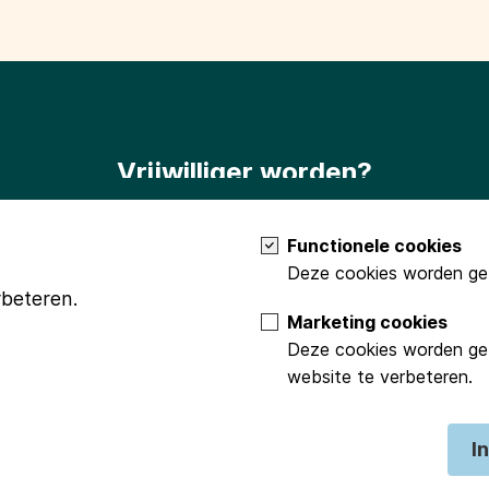
Vrijwilliger worden?
Terug naar het begin?
Meld je dan aan als vrijwilliger via
info
Functionele cookies
Deze cookies worden geb
rbeteren.
Marketing cookies
Deze cookies worden geb
website te verbeteren.
ncie Groningen
Stichting Beringer Hazewinkel
Fonds Podiumkunsten
ds / Jan Steen Fonds
Gasunie
VSBfonds
Mondriaan Fonds
Fonds
I
Privacy statement
Algemene voorwaarden
Cookies