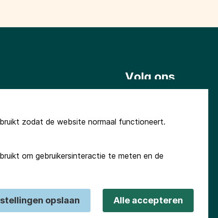
Volg ons
@terugnaarhetbegin.nl
ruikt zodat de website normaal functioneert.
ruikt om gebruikersinteractie te meten en de
Stichting Promotionele Activiteiten Appingedam
 21
Groningen Seaports
Enexis
De Terugkeerders
nstellingen opslaan
Alle accepteren