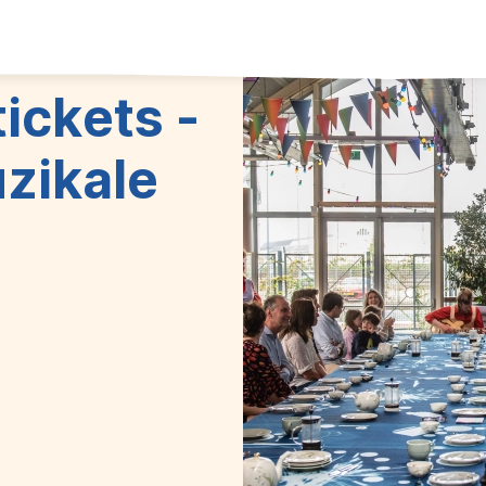
ickets -
zikale