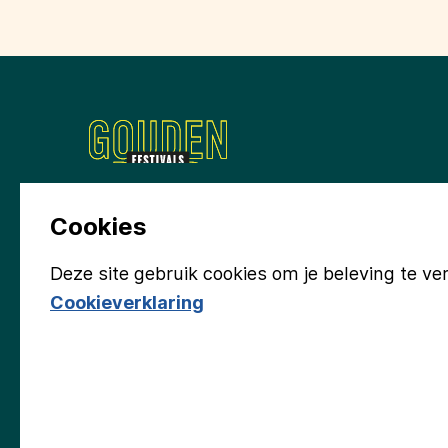
Wil je meehelpen aan
Cookies
Deze site gebruik cookies om je beleving te ve
Cookieverklaring
Groninger Kerken
Gemeente Eemsdelta
Provi
Emmaplein Foundation
Fonds Eemsmond
Cultuurfon