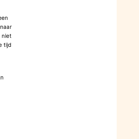
een
 naar
 niet
 tijd
jn