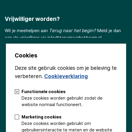
Vrijwilliger worden?
Wil je meehelpen aan
Terug naar het begin?
Meld je dan
aan als vrijwilliger via
info@terugnaarhetbegin.nl
Cookies
Deze site gebruik cookies om je beleving te
verbeteren.
Cookieverklaring
Volg ons
Functionele cookies
Deze cookies worden gebruikt zodat de
website normaal functioneert.
Marketing cookies
Deze cookies worden gebruikt om
Groninger Kerken
Gemeente Eemsdelta
Provincie Groningen
gebruikersinteractie te meten en de website
Stichting Beringer Hazewinkel
Fonds Podiumkunsten