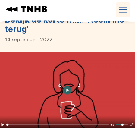
Navigatie
overslaan
Bekijk de korte film: 'Neem me
terug'
14 september, 2022