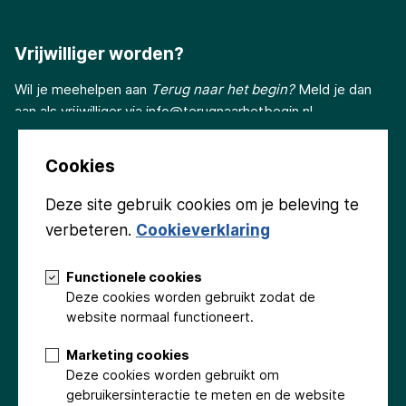
Vrijwilliger worden?
Wil je meehelpen aan
Terug naar het begin?
Meld je dan
aan als vrijwilliger via
info@terugnaarhetbegin.nl
Cookies
Deze site gebruik cookies om je beleving te
verbeteren.
Cookieverklaring
Volg ons
Functionele cookies
Deze cookies worden gebruikt zodat de
website normaal functioneert.
Marketing cookies
Deze cookies worden gebruikt om
Groninger Kerken
Gemeente Eemsdelta
Provincie Groningen
gebruikersinteractie te meten en de website
Stichting Beringer Hazewinkel
Fonds Podiumkunsten