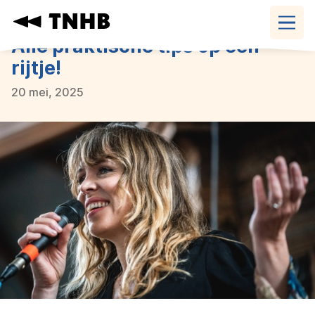
Navigatie
overslaan
Alle praktische tips op een
rijtje!
20 mei, 2025