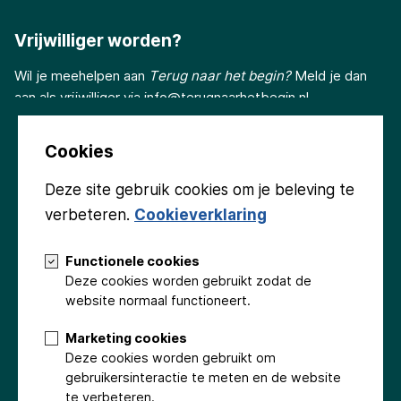
Vrijwilliger worden?
Wil je meehelpen aan
Terug naar het begin?
Meld je dan
aan als vrijwilliger via
info@terugnaarhetbegin.nl
Cookies
Deze site gebruik cookies om je beleving te
verbeteren.
Cookieverklaring
Volg ons
Functionele cookies
Deze cookies worden gebruikt zodat de
website normaal functioneert.
Marketing cookies
Deze cookies worden gebruikt om
Groninger Kerken
Gemeente Eemsdelta
Provincie Groningen
gebruikersinteractie te meten en de website
Stichting Beringer Hazewinkel
Fonds Podiumkunsten
te verbeteren.
Stichting Promotionele Activiteiten Appingedam