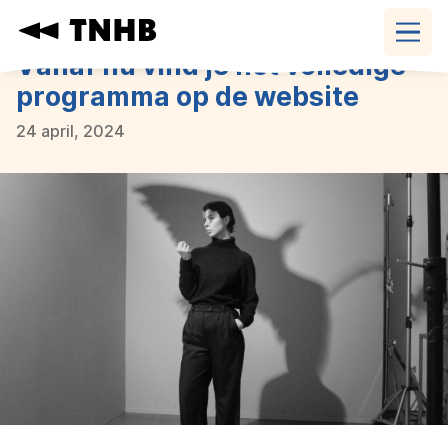
Navigatie
overslaan
Vanaf nu vind je het volledige
programma op de website
24 april, 2024