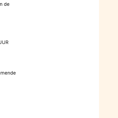
an de
MUUR
komende