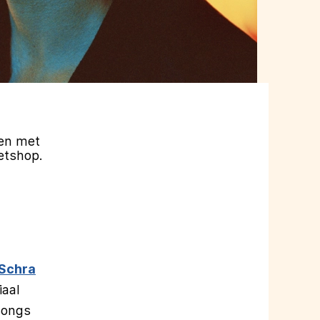
 en met
etshop.
Schra
aal
songs