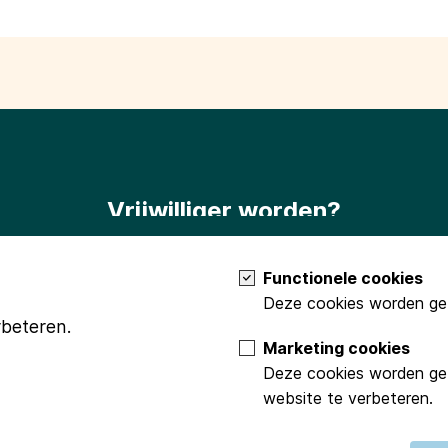
Vrijwilliger worden?
Terug naar het begin?
Meld je dan aan als vrijwilliger via
info
Functionele cookies
Deze cookies worden geb
rbeteren.
Marketing cookies
Deze cookies worden geb
website te verbeteren.
ncie Groningen
Stichting Beringer Hazewinkel
Fonds Podiumkunsten
ds / Jan Steen Fonds
Gasunie
VSBfonds
Mondriaan Fonds
Fonds