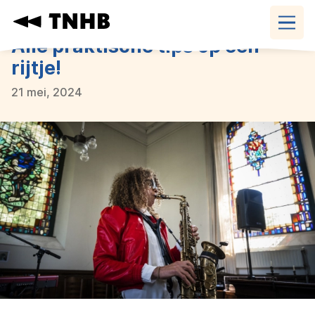
Navigatie
overslaan
Alle praktische tips op een
rijtje!
21 mei, 2024