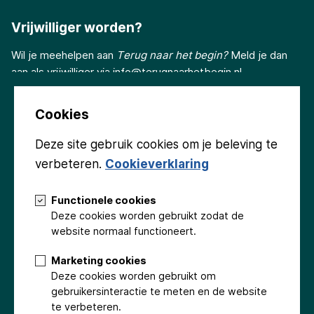
Vrijwilliger worden?
Wil je meehelpen aan
Terug naar het begin?
Meld je dan
aan als vrijwilliger via
info@terugnaarhetbegin.nl
Cookies
Deze site gebruik cookies om je beleving te
verbeteren.
Cookieverklaring
Volg ons
Functionele cookies
Deze cookies worden gebruikt zodat de
website normaal functioneert.
Marketing cookies
Deze cookies worden gebruikt om
Groninger Kerken
Gemeente Eemsdelta
Provincie Groningen
gebruikersinteractie te meten en de website
Stichting Beringer Hazewinkel
Fonds Podiumkunsten
te verbeteren.
Stichting Promotionele Activiteiten Appingedam